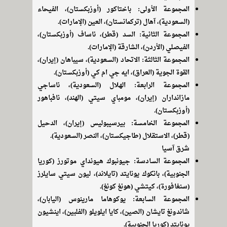
المجموعة الأولى: باختاكور (أوزبكستان)، الفيحاء
(السعودية)، آهال (تركمانستان)، العين (الإمارات).
المجموعة الثانية: السد (قطر)، ناساف (أوزبكستان)،
الفيصلي (الأردن)، الشارقة (الإمارات).
المجموعة الثالثة: الاتحاد (السعودية)، سيباهان (إيران)،
القوة الجوية (العراق)، ايه جي ام كي (أوزبكستان).
المجموعة الرابعة: الهلال (السعودية)، ناساجي
مازانداران (إيران)، مومباي سيتي (الهند)، نافباهور
(أوزبكستان).
المجموعة الخامسة: بيرسيبوليس (إيران)، الدحيل
(قطر)، الاستقلال (طاجيكستان)، النصر (السعودية).
شرق آسيا
المجموعة السادسة: جيونبوك هيونداي موتورز (كوريا
الجنوبية)، بانكوك يونايتد (تايلاند)، ليون سيتي سايلرز
(سنغافورة)، كيتشي (هونغ كونغ).
المجموعة السابعة: يوكوهاما مارينوس (اليابان)،
شاندونغ تايشان (الصين)، كايا ايلويلو (الفلبين)، اينشيون
يونايتد (كوريا الجنوبية).