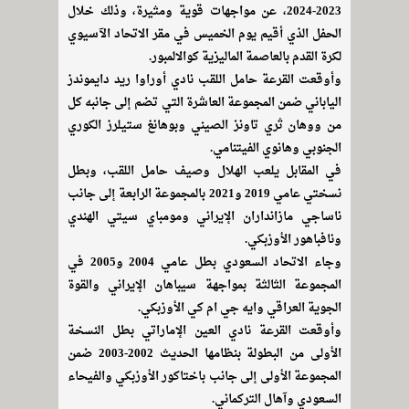
2023-2024، عن مواجهات قوية ومثيرة، وذلك خلال
الحفل الذي أقيم يوم الخميس في مقر الاتحاد الآسيوي
لكرة القدم بالعاصمة الماليزية كوالالمبور.
وأوقعت القرعة حامل اللقب نادي أوراوا ريد دايموندز
الياباني ضمن المجموعة العاشرة التي تضم إلى جانبه كل
من ووهان ثري تاونز الصيني وبوهانغ ستيلرز الكوري
الجنوبي وهانوي الفيتنامي.
في المقابل يلعب الهلال وصيف حامل اللقب، وبطل
نسختي عامي 2019 و2021 بالمجموعة الرابعة إلى جانب
ناساجي مازانداران الإيراني ومومباي سيتي الهندي
ونافباهور الأوزبكي.
وجاء الاتحاد السعودي بطل عامي 2004 و2005 في
المجموعة الثالثة بمواجهة سيباهان الإيراني والقوة
الجوية العراقي وايه جي ام كي الأوزبكي.
وأوقعت القرعة نادي العين الإماراتي بطل النسخة
الأولى من البطولة بنظامها الحديث 2002-2003 ضمن
المجموعة الأولى إلى جانب باختاكور الأوزبكي والفيحاء
السعودي وآهال التركماني.