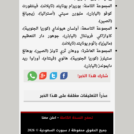
المجموعة الثامنة: بوريرام يونايتد (تايلاند)، فينتفورت
كوفو (اليابان)، ملبورن سيتي (أستراليا)، زيجيانغ
(الصين).
المجموعة التاسعة: أولسان هيونداي (كوريا الجنوبية)،
كاوازاكي فرونتال (اليابان)، جوهور دار التعظيم
(ماليزيا)، باثوم يونايتد (تايلاند).
المجموعة العاشرة: ووهان ثري تاونز (الصين)، بوهانغ
ستيلرز (كوريا الجنوبية)، هانوي (فيتنام)، أوراوا ريد
دايموندز (اليابان).
شارك هذا الخبر!
عذراً التعليقات مغلقة على هذا الخبر
تصفح النسخة الكاملة
•
اعلن معنا
جميع الحقوق محفوظة لـ سبورت السعودية © 2026