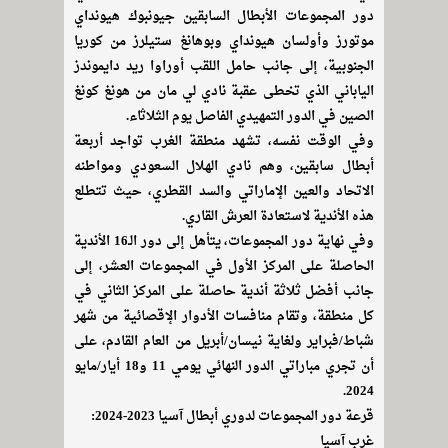
دور المجموعات الأبطال السابقين جيونبوك هيونداي
موتورز وأولسان هيونداي وبوهانغ ستيلرز من كوريا
الجنوبية، إلى جانب حامل اللقب أوراوا ريد دايموندز
الياباني الذي تخطى عقبة نادي لي مان من هونغ كونغ
الصين في الدور التمهيدي الفاصل يوم الثلاثاء.
وفي الوقت نفسه، تشهد منطقة الغرب تواجد أربعة
أبطال سابقين، وهم نادي الهلال السعودي ومواطنه
الاتحاد والعين الإماراتي والسد القطري، حيث تتطلع
هذه الأندية لاستعادة العرش القاري.
وفي نهاية دور المجموعات، يتأهل إلى دور الـ16 الأندية
الحاصلة على المركز الأول في المجموعات العشر، إلى
جانب أفضل ثلاثة أندية حاصلة على المركز الثاني في
كل منطقة، وتقام منافسات الأدوار الإقصائية من شهر
شباط/فبراير ولغاية نيسان/أبريل من العام القادم، على
أن تجري مباراتي الدور النهائي يومي 11 و18 أيار/مايو
2024.
قرعة دور المجموعات لدوري أبطال آسيا 2023-2024:
غرب آسيا