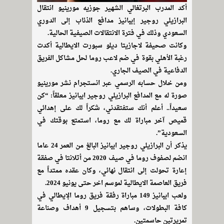
أكد المدرب البرتغالي الشهير جوزيه مورينيو انتقال
البرازيلي روجير إيبانيز مدافع الذئاب إلى الدوري
السعودي وذلك في فترة الانتقالات الصيفية الحالية.
وكانت صحيفة لاجازيتا ديلو سبورت الايطالية أكدت
رغبة الأهلي بقوة في ضم لاعب روما لحل مشاكل الفريق
الدفاعية في الصيف الجاري.
ومن خلال حسابه الرسمي عبر انستجرام نشر مورينيو
صورة له مع المدافع البرازيلي روجير ايبانيز معلقاً: “كن
سعيداً.. أعلم أنك ستفتقدني، شكراً لك على إهدائي
قميص آخر مباراة لك مع روما، استمتع بوقتك في
السعودية”.
يذكر أن البرازيلي روجير ايبانيز البالغ من العمر 24 عاما
انضم لصفوف روما في صيف 2020 من أتلانتا في صفقة
إعارة تحولت إلى انتقال نهائي، وكان عقده ممتداً مع
فريق العاصمة الايطالية لموسم اخر حتى يونيو 2024.
ولعب ايبانيز 149 مباراة رفقة فريق روما الإيطالي في
كافة البطولات، وساهم بتسجيل 9 أهداف وصناعة
تمريرتين حاسمتين.