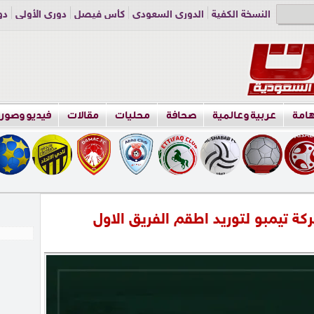
النسخة الكفية
الدوري السعودي
كأس فيصل
دوري الأولى
دو
دوري الناشئين
راسلنا
اعلن معنا
هامة
عربية وعالمية
صحافة
محليات
مقالات
فيديو وصور
كة تيمبو لتوريد اطقم الفريق الاول