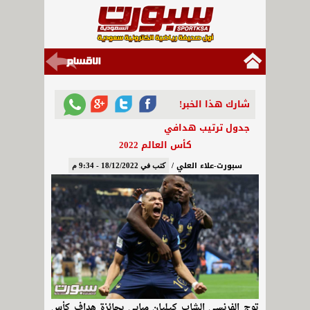
شارك هذا الخبر!
جدول ترتيب هدافي
كأس العالم 2022
سبورت-علاء العلي /
كتب في 18/12/2022 - 9:34 م
توج الفرنسي الشاب كيليان مبابي بجائزة هداف كأس