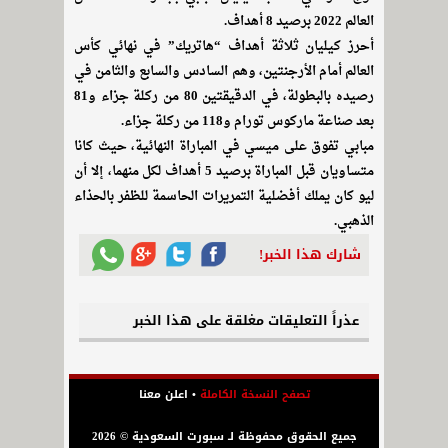
العالم 2022 برصيد 8 أهداف.
أحرز كيليان ثلاثة أهداف “هاتريك” في نهائي كأس
العالم أمام الأرجنتين، وهم السادس والسابع والثامن في
رصيده بالبطولة، في الدقيقتين 80 من ركلة جزاء و81
بعد صناعة ماركوس تورام و118 من ركلة جزاء.
مبابي تفوق على ميسي في المباراة النهائية، حيث كانا
متساويان قبل المباراة برصيد 5 أهداف لكل منهما، إلا أن
ليو كان يملك أفضلية التمريرات الحاسمة للظفر بالحذاء
الذهبي.
شارك هذا الخبر!
عذراً التعليقات مغلقة على هذا الخبر
تصفح النسخة الكاملة
•
اعلن معنا
جميع الحقوق محفوظة لـ سبورت السعودية © 2026