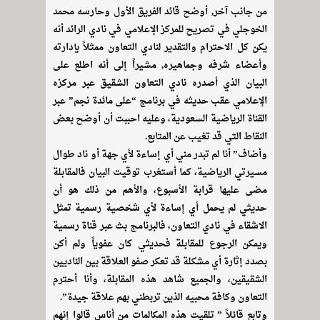
من جانب آخر, أوضح قائد الفريق الأول وحارسه محمد
الخوجلي في تصريح للمركز الإعلامي في نادي الرائد أنه
يكن كل الاحترام والتقدير لنادي التعاون ممثلاً بإدارته
وأعضاء شرفه وجماهيره, مشيراً إلى أنه اطلع على
البيان الذي أصدره نادي التعاون الشقيق عبر مركزه
الإعلامي عقب حديثه في برنامج “على مائدة نجم” عبر
القناة الرياضية السعودية، وعليه احببت أن أوضح بعض
النقاط التي قد تغيب عن المتابع.
وأضاف” أنا لم تبدر مني أي إساءة لأي جهة أو ناد طوال
مسيرتي الرياضية، كما أستغرب توقيت البيان فالمقابلة
مضى عليها قرابة الأسبوع، والأهم من ذلك هو أن
حديثي لم يحمل أي إساءة لأي شخصية رسمية تمثل
الاشقاء في نادي التعاون، فالبرنامج بث عبر قناة رسمية
ويمكن الرجوع للمقابلة فحديثي كان عفوياً ولم أكن
بصدد إثارة أي مشكلة قد تعكر صفو العلاقة بين الناديين
الشقيقين، والجميع شاهد هذه المقابلة، وأنا أحترم
التعاون وكافة محبيه الذين تربطني بهم علاقة جيدة”.
وتابع قائلاً ” تلقيت هذه المكالمات من أناس قالوا إنهم