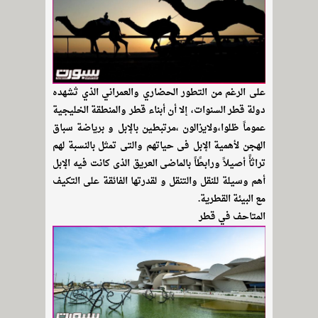
على الرغم من التطور الحضاري والعمراني الذي ثشهده
دولة قطر السنوات، إلا أن أبناء قطر والمنطقة الخليجية
عموماً ظلوا،ولايزالون ،مرتبطين بالإبل و برياضة سباق
الهجن لأهمية الإبل فى حياتهم والتى تمثل بالنسبة لهم
تراثأً أصيلاً ورابطًاً بالماضى العريق الذى كانت فيه الإبل
أهم وسيلة للنقل والتنقل و لقدرتها الفائقة على التكيف
مع البيئة القطرية.
المتاحف في قطر