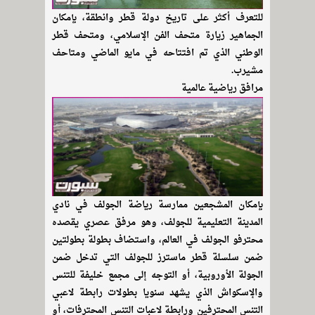
للتعرف أكثر على تاريخ دولة قطر وانطقة، بإمكان
الجماهير زيارة متحف الفن الإسلامي، ومتحف قطر
الوطني الذي تم افتتاحه في مايو الماضي ومتاحف
مشيرب.
مرافق رياضية عالمية
بإمكان المشجعين ممارسة رياضة الجولف في نادي
المدينة التعليمية للجولف، وهو مرفق عصري يقصده
محترفو الجولف في العالم، واستضاف بطولة بطولتين
ضمن سلسلة قطر ماسترز للجولف التي تدخل ضمن
الجولة الأوروبية، أو التوجه إلى مجمع خليفة للتنس
والإسكواش الذي يشهد سنويا بطولات رابطة لاعبي
التنس المحترفين ورابطة لاعبات التنس المحترفات، أو