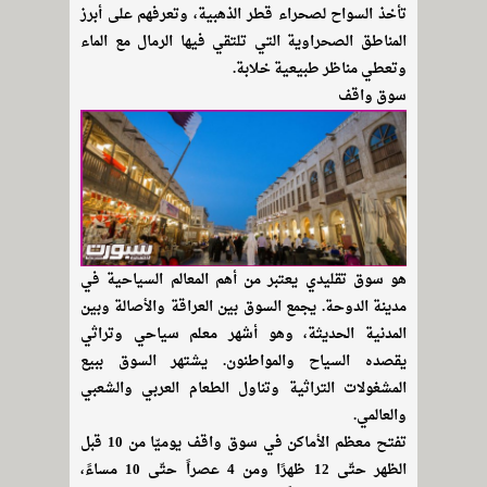
تأخذ السواح لصحراء قطر الذهبية، وتعرفهم على أبرز
المناطق الصحراوية التي تلتقي فيها الرمال مع الماء
وتعطي مناظر طبيعية خلابة.
سوق واقف
هو سوق تقليدي يعتبر من أهم المعالم السياحية في
مدينة الدوحة. يجمع السوق بين العراقة والأصالة وبين
المدنية الحديثة، وهو أشهر معلم سياحي وتراثي
يقصده السياح والمواطنون. يشتهر السوق ببيع
المشغولات التراثية وتناول الطعام العربي والشعبي
والعالمي.
تفتح معظم الأماكن في سوق واقف يوميّا من 10 قبل
الظهر حتّى 12 ظهرًا ومن 4 عصراً حتّى 10 مساءً،