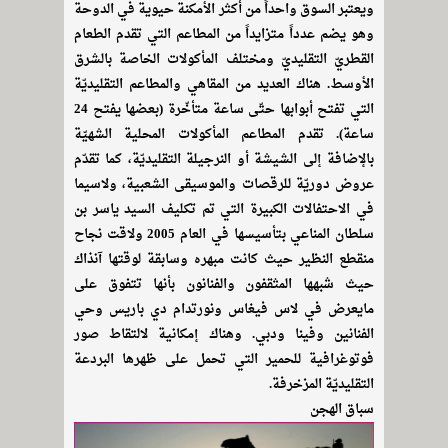
ويعتبر السوق واحداً من أكثر الأمكنة حيوية في الدوحة
وهو يضم عدداً متزايداً من المطاعم التي تقدم الطعام
القطريّ التقليديّ ومختلف المأكولات الخاصة بالشرق
الأوسط. هناك العديد من المقاهي والمطاعم التقليديّة
التي تفتح أبوابها حتّى ساعة متأخّرة (بعضها يفتح 24
ساعة). تقدم المطاعم المأكولات المحلية الشهيّة
بالإضافة إلى الشيشة أو النرجيلة التقليديّة، كما تقدّم
عروض دوريّة للرقصات والموسيقى الشعبية، ولاسيما
في الاحتفالات الكبيرة التي تم تكليف السيد ياسر بن
سلطان المناعي بتأسيسها في العام 2005 ولاقت نجاح
منقطع النظير حيث كانت مبهره وسابقة لوقتها آنذاك
حيث شبهها المثقفون والفنانون بأنها تتفوق على
مايعرض في لاس فيغاس ونورتدام دي باريس وحي
الفنانين وفينا ودبي. وهناك إمكانية لالتقاط صور
فوتوغرافية للحمير التي تحمل على ظهرها البردعة
التقليديّة المزخرفة.
سباق الهجن