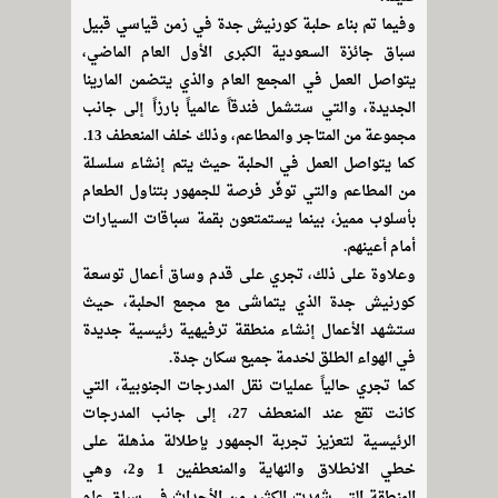
وفيما تم بناء حلبة كورنيش جدة في زمن قياسي قبيل
سباق جائزة السعودية الكبرى الأول العام الماضي،
يتواصل العمل في المجمع العام والذي يتضمن المارينا
الجديدة، والتي ستشمل فندقاً عالمياً بارزاً إلى جانب
مجموعة من المتاجر والمطاعم، وذلك خلف المنعطف 13.
كما يتواصل العمل في الحلبة حيث يتم إنشاء سلسلة
من المطاعم والتي توفّر فرصة للجمهور بتناول الطعام
بأسلوب مميز، بينما يستمتعون بقمة سباقات السيارات
أمام أعينهم.
وعلاوة على ذلك، تجري على قدم وساق أعمال توسعة
كورنيش جدة الذي يتماشى مع مجمع الحلبة، حيث
ستشهد الأعمال إنشاء منطقة ترفيهية رئيسية جديدة
في الهواء الطلق لخدمة جميع سكان جدة.
كما تجري حالياً عمليات نقل المدرجات الجنوبية، التي
كانت تقع عند المنعطف 27، إلى جانب المدرجات
الرئيسية لتعزيز تجربة الجمهور بإطلالة مذهلة على
خطي الانطلاق والنهاية والمنعطفين 1 و2، وهي
المنطقة التي شهدت الكثير من الأحداث في سباق عام