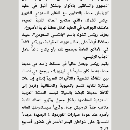
الجمهور والسائقين بالألوان وبشكل أنيق في حلبة
كورنيش جدة، بالتعاون مع الفنان السعودي الشهير
ريكس تشوك، والذي ستزين أعماله الفنية المميزة
مختلف الجوانب في الحلبة خلال عطلة نهاية الأسبوع.
يعرّف ريكس تشوك باسم “بانكسي السعودي”، حيث
يحافظ أيضاً على إخفاء هويته الحقيقية، ويرتدي قناعاً
في الأماكن العامة ويسمح لفنه بأن يكون دائماً عامل
الجذب الرئيسي.
يقيم ريكس ويعمل حالياً في مسقط رأسه في مدينة
جدة، بعدما كان مقيماً في نيويورك، ويجمع في أعماله
بين الثقافة الشعبية والتأثيرات العربية لإنتاج إبداعات
مبتكرة للغاية تتسم بالحيوية والانتقائية وترمز إلى
ثقافة حديثة نابضة بالحياة تجسد المملكة العربية
السعودية المعاصرة بشكل جميل. وتزين أعماله الفنية
مكاتب حلبة كورنيش جدة، وقريباً سيستعرضها للعالم
بأسره عند عودة سيارات الفورمولا 1 الجديدة مجدداً
للتسابق على شواطئ البحر الأحمر في غضون أسابيع
قليلة.