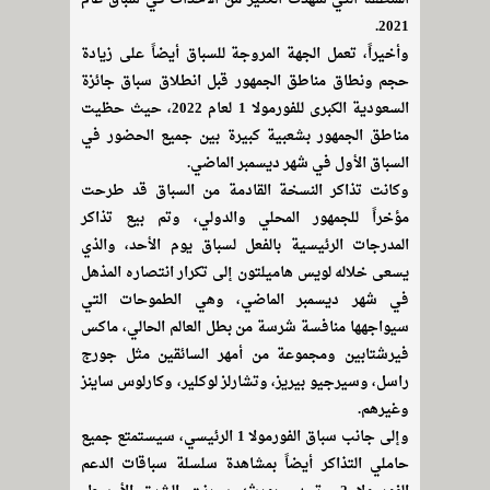
2021.
وأخيراً، تعمل الجهة المروجة للسباق أيضاً على زيادة
حجم ونطاق مناطق الجمهور قبل انطلاق سباق جائزة
السعودية الكبرى للفورمولا 1 لعام 2022، حيث حظيت
مناطق الجمهور بشعبية كبيرة بين جميع الحضور في
السباق الأول في شهر ديسمبر الماضي.
وكانت تذاكر النسخة القادمة من السباق قد طرحت
مؤخراً للجمهور المحلي والدولي، وتم بيع تذاكر
المدرجات الرئيسية بالفعل لسباق يوم الأحد، والذي
يسعى خلاله لويس هاميلتون إلى تكرار انتصاره المذهل
في شهر ديسمبر الماضي، وهي الطموحات التي
سيواجهها منافسة شرسة من بطل العالم الحالي، ماكس
فيرشتابين ومجموعة من أمهر السائقين مثل جورج
راسل، وسيرجيو بيريز، وتشارلز لوكلير، وكارلوس ساينز
وغيرهم.
وإلى جانب سباق الفورمولا 1 الرئيسي، سيستمتع جميع
حاملي التذاكر أيضاً بمشاهدة سلسلة سباقات الدعم