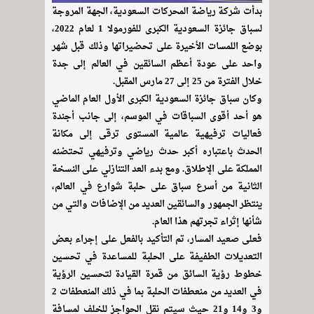
بدأت شركة رياضة المحركات السعودية، الجهة المروجة
لسباق جائزة السعودية الكبرى للفورمولا 1 لعام 2022،
بوضع اللمسات الأخيرة على تحضيراتها وذلك قبل شهر
واحد على عودة أعظم السائقين في العالم إلى جدة
خلال الفترة من 25 إلى 27 مارس المقبل.
وكان سباق جائزة السعودية الكبرى الأول العام الماضي
هو أحد أقوى السباقات في الموسم، إلى جانب أجندة
فعاليات ترفيهية عالمية المستوى ترقى إلى مكانة
الحدث باعتباره أكبر حدث رياضي وترفيهي تحتضنه
المملكة على الإطلاق. ومع بدء العد التنازلي على النسخة
الثانية من أسرع سباق على حلبة شوارع في العالم،
ينتظر الجمهور والسائقين العديد من الإضافات والتي من
شأنها إثراء تجرتهم هذا العام.
فعلى صعيد المسار، تم التأكيد بالفعل على إجراء بعض
التعديلات الطفيفة على الحلبة للمساعدة في تحسين
خطوط رؤية السائق من قمرة القيادة لتحسين الرؤية
في العديد من منعطفات الحلبة بما في ذلك المنعطفات 2
و3 و14 و21 حيث سيتم نقل الحواجز للخلف لمسافة