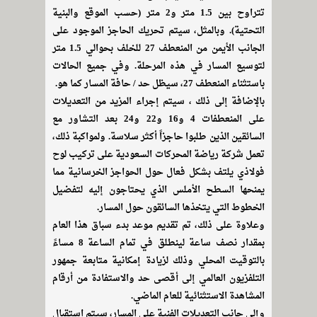
تتراوح بين 1.5 متر و2 متر (حسب الموقع والبنية
التحتية). وبالمثل، سيتم تحريك الحاجز الموجود على
الجانب الأيمن من المنعطف 27 للخلف بحوالي 1.5 متر
لتوسيع المسار في هذه المرحلة. وفي جميع الحالات
باستثناء المنعطف 27، سيظل حد / حافة المسار كما هو.
بالإضافة إلى ذلك ، سيتم إجراء المزيد من التعديلات
على المنعطفات 4 و16 و22 و24 بعد التشاور مع
السائقين الذين طلبوا حاجزاً أكثر سلاسة. ولمواكبة ذلك،
تعمل شركة رياضة المحركات السعودية على تركيب لوح
فولاذي يلتف بشكل فعال حول الحواجز الخرسانية مما
يمنحها السطح الأملس الذي يحتاجون إليه لتفضيل
الخطوط التي يتخذها السائقون حول المسار.
وعلاوة على ذلك، تم تقديم موعد بدء سباق هذا العام
بمقدار نصف ساعة لينطلق في تمام الساعة 8 مساءً
بالتوقيت المحلي وذلك لزيادة إمكانية متابعة جمهور
التلفزيون العالمي إلى أقصى حد والاستفادة من أرقام
المشاهدة الاستثنائية للعام الماضي.
وإلى جانب التعديلات الفنية على المسار، سيتم استقبال