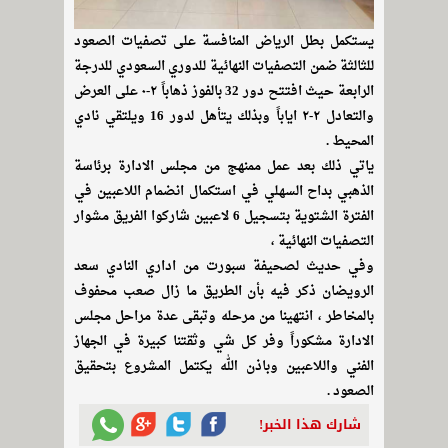
يستكمل بطل الرياض المنافسة على تصفيات الصعود
للثالثة ضمن التصفيات النهائية للدوري السعودي للدرجة
الرابعة حيث افتتح دور 32 بالفوز ذهاباً ٢-٠ على العرض
والتعادل ٢-٢ اياباً وبذلك يتأهل لدور 16 ويلتقي نادي
المحيط .
ياتي ذلك بعد عمل ممنهج من مجلس الادارة برئاسة
الذهبي بداح السهلي في استكمال انضمام اللاعبين في
الفترة الشتوية بتسجيل 6 لاعبين شاركوا الفريق مشوار
التصفيات النهائية ،
وفي حديث لصحيفة سبورت من اداري النادي سعد
الرويضان ذكر فيه بأن الطريق ما زال صعب محفوف
بالمخاطر ، انتهينا من مرحله وتبقى عدة مراحل مجلس
الادارة مشكوراً وفر كل شي وثقتنا كبيرة في الجهاز
الفني واللاعبين وباذن الله يكتمل المشروع بتحقيق
الصعود .
شارك هذا الخبر!