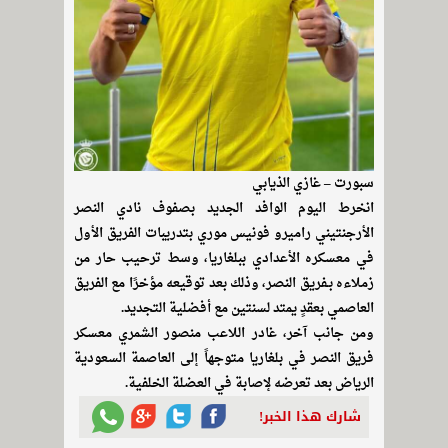
سبورت – غازي الذيابي
انخرط اليوم الوافد الجديد بصفوف نادي النصر
الأرجنتيني راميرو فونيس موري بتدريبات الفريق الأول
في معسكره الأعدادي ببلغاريا، وسط ترحيب حار من
زملاءه بـفريق النصر، وذلك بعد توقيعه مؤخرًا مع الفريق
العاصمي بعقدٍ يمتد لسنتين مع أفضلية التجديد.‬
‫ومن جانب آخر، غادر اللاعب منصور الشمري معسكر
فريق النصر في بلغاريا متوجهاً إلى العاصمة السعودية
الرياض بعد تعرضه لإصابة في العضلة الخلفية.
شارك هذا الخبر!