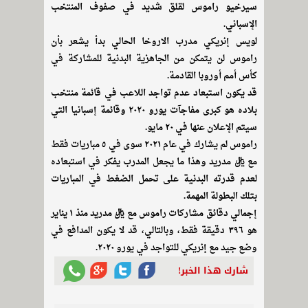
سيرخيو راموس لقلق شديد في صفوف المنتخب
الإسباني.
لويس إنريكي مدرب الاروخا الحالي بدأ يشعر بأن
راموس لن يتمكن من الجاهزية البدنية للمشاركة في
كأس أمم أوروبا القادمة.
قد يكون استبعاد عدم تواجد اللاعب في قائمة منتخب
بلاده هو كبرى مفاجآت يورو ٢٠٢٠ وقائمة إسبانيا التي
سيتم الإعلان عنها في ٢٠ مايو.
راموس لم يشارك في عام ٢٠٢١ سوى في ٥ مباريات فقط
مع ريال مدريد وهذا ما يجعل المدرب يفكر في استبعاده
لعدم قدرته البدنية على تحمل الضغط في المباريات
بتلك البطولة المهمة.
إجمالي دقائق مشاركات راموس مع ريال مدريد منذ ١ يناير
هو ٣٩٦ دقيقة فقط، وبالتالي، قد لا يكون المدافع في
وضع جيد مع إنريكي للتواجد في يورو ٢٠٢٠.
شارك هذا الخبر!