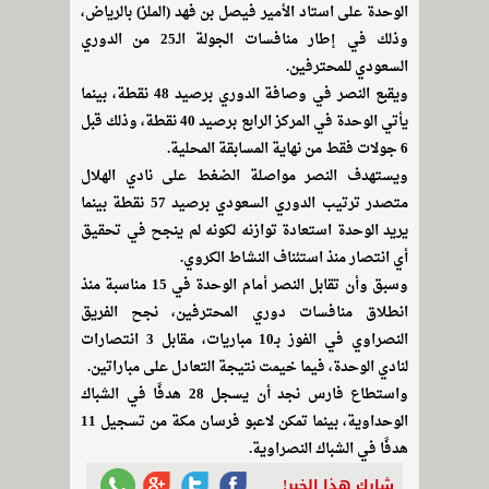
الوحدة على استاد الأمير فيصل بن فهد (الملز) بالرياض،
وذلك في إطار منافسات الجولة الـ25 من الدوري
السعودي للمحترفين.
ويقبع النصر في وصافة الدوري برصيد 48 نقطة، بينما
يأتي الوحدة في المركز الرابع برصيد 40 نقطة، وذلك قبل
6 جولات فقط من نهاية المسابقة المحلية.
ويستهدف النصر مواصلة الضغط على نادي الهلال
متصدر ترتيب الدوري السعودي برصيد 57 نقطة بينما
يريد الوحدة استعادة توازنه لكونه لم ينجح في تحقيق
أي انتصار منذ استئناف النشاط الكروي.
وسبق وأن تقابل النصر أمام الوحدة في 15 مناسبة منذ
انطلاق منافسات دوري المحترفين، نجح الفريق
النصراوي في الفوز بـ10 مباريات، مقابل 3 انتصارات
لنادي الوحدة، فيما خيمت نتيجة التعادل على مباراتين.
واستطاع فارس نجد أن يسجل 28 هدفًا في الشباك
الوحداوية، بينما تمكن لاعبو فرسان مكة من تسجيل 11
هدفًا في الشباك النصراوية.
شارك هذا الخبر!