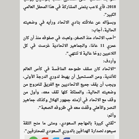
2018، فأي لاعب يتمنى المشاركة في هذا المحفل العالمي
الكبير”.
وبسؤاله عن علاقته بنادي الاتحاد ورأيه في وضعيته
الحالية، أجاب:
“أحب الاتحاد منذ الصغر، ولعبت في صفوفه منذ أن كان
عمري 11 عامًا، والجماهير الاتحادية غرست في كل
اللاعبين روحًا عالية لا تنتهي”.
وأردف:
“الاتحاد كان سقف طموحه المنافسة في كأس العالم
للأندية، ومن المستحيل أن يهبط لدوري الدرجة الأولى،
ويجب أن يقف جميع الاتحاديين مع الفريق للخروج من
وضعيته الحالية، والمملكة كلها تقف معه، وأول من
وقف مع الاتحاد في أزمته جمهور الهلال وكذلك جماهير
النصر والأهلي وقفت معه في ظروفه الصعبة”.
وأتم:
“ثقتي كبيرة بالمهاجم السعودي، ومتى ما منح الثقة
سيعود لصدارة الهدافين بالدوري السعودي للمحترفين”.