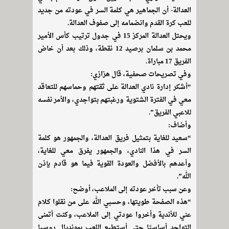
العدالة- أن الجماهير هي كلمة السر في عودته من جديد
للعب كرة القدم وانضمامه إلى صفوف العدالة.
ويحتل العدالة المركز 15 في جدول ترتيب كأس الأمير
محمد بن سلمان برصيد 12 نقطة، وذلك بعد أن خاض
الفريق 17 مباراة.
وفي تصريحات صحفية، قال هزازي:
“أشكر إدارة نادي العدالة على ثقتهم وحماسهم للتعاقد
معي في الفترة الشتوية ورغبتهم بتواجدي، والأمر نفسه
للاعبي الفريق”.
وأضاف:
“سعيد للغاية بتمثيل فريق العدالة، والجمهور هو كلمة
السر في هذا النادي، والجمهور يفرق معي للغاية،
وأعدهم بالأفضل والعودة القوية فيما هو قادم بإذن
الله”.
وعن سبب تأخر عودته إلى الملاعب، أوضح:
“هذه الصفحة طويتها، وحسبي الله على من نقلوا كلام
عني للأندية وأخروا عودتي إلى الملاعب، وكنت أتمنى
التواجد أساسيًا حتى أستطيع اللعب بمونديال روسيا