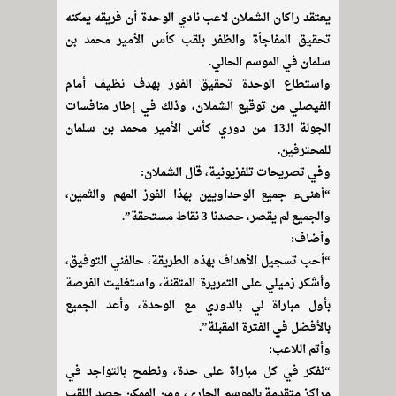
يعتقد راكان الشملان لاعب نادي الوحدة أن فريقه يمكنه
تحقيق المفاجأة والظفر بلقب كأس الأمير محمد بن
سلمان في الموسم الحالي.
واستطاع الوحدة تحقيق الفوز بهدف نظيف أمام
الفيصلي من توقيع الشملان، وذلك في إطار منافسات
الجولة الـ13 من دوري كأس الأمير محمد بن سلمان
للمحترفين.
وفي تصريحات تلفزيونية، قال الشملان:
“أهنىء جميع الوحداويين بهذا الفوز المهم والثمين،
والجميع لم يقصر، حصدنا 3 نقاط مستحقة”.
وأضاف:
“أحب تسجيل الأهداف بهذه الطريقة، حالفني التوفيق،
وأشكر زميلي على التمريرة المتقنة، واستغليت الفرصة
بأول مباراة لي بالدوري مع الوحدة، وأعد الجميع
بالأفضل في الفترة المقبلة”.
وأتم اللاعب:
“نفكر في كل مباراة على حدة، ونطمح بالتواجد في
مراكز متقدمة بالموسم الجاري، ومن الممكن حصد اللقب