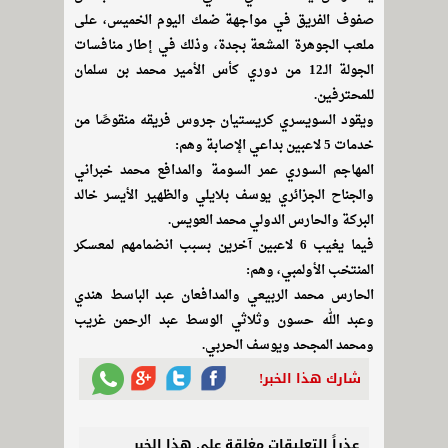
صفوف الفريق في مواجهة ضمك اليوم الخميس، على
ملعب الجوهرة المشعة بجدة، وذلك في إطار منافسات
الجولة الـ12 من دوري كأس الأمير محمد بن سلمان
للمحترفين.
ويقود السويسري كريستيان جروس فريقه منقوصًا من
خدمات 5 لاعبين بداعي الإصابة وهم:
المهاجم السوري عمر السومة والمدافع محمد خبراني
والجناح الجزائري يوسف بلايلي والظهير الأيسر خالد
البركة والحارس الدولي محمد العويس.
فيما يغيب 6 لاعبين آخرين بسبب انضمامهم لمعسكر
المنتخب الأولمبي، وهم:
الحارس محمد الربيعي والمدافعان عبد الباسط هندي
وعبد الله حسون وثلاثي الوسط عبد الرحمن غريب
ومحمد المجحد ويوسف الحربي.
شارك هذا الخبر!
عذراً التعليقات مغلقة على هذا الخبر