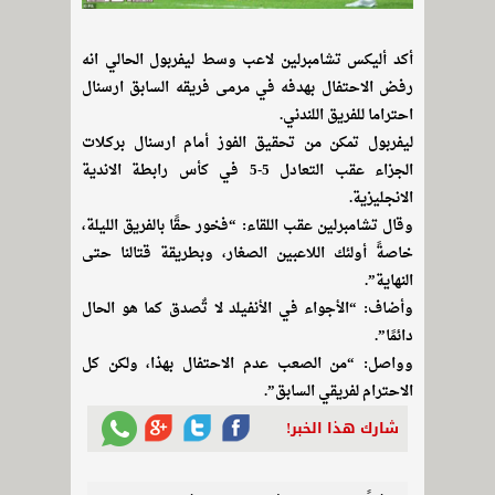
أكد أليكس تشامبرلين لاعب وسط ليفربول الحالي انه
رفض الاحتفال بهدفه في مرمى فريقه السابق ارسنال
احتراما للفريق اللندني.
ليفربول تمكن من تحقيق الفوز أمام ارسنال بركلات
الجزاء عقب التعادل 5-5 في كأس رابطة الاندية
الانجليزية.
وقال تشامبرلين عقب اللقاء: “فخور حقًا بالفريق الليلة،
خاصةً أولئك اللاعبين الصغار، وبطريقة قتالنا حتى
النهاية”.
وأضاف: “الأجواء في الأنفيلد لا تٌصدق كما هو الحال
دائمًا”.
وواصل: “من الصعب عدم الاحتفال بهذا، ولكن كل
الاحترام لفريقي السابق”.
شارك هذا الخبر!