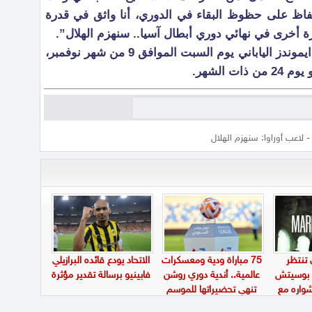
اظ على حظوظ البقاء في الدوري، أنا واثق في قدرة
 أخرى في نهائي دوري أبطال آسيا.. سنهزم الهلال”.
يذكر أن الهلال يستضيف أوراوا ريد دايموندز الياباني يوم السبت الموافق 9 من شهر نوفمبر،
 الشهر.
 لاعب أوراوا: سنهزم الهلال
 تنتظر
75 مباراة ودية ومعسكرات
الاتحاد يودع قائده البرازيلي
و بوسيتش
عالمية.. أندية دوري روشن
فابينيو برسالة تقدير مؤثرة
اره مع
تنهي تحضيراتها للموسم
الجديد