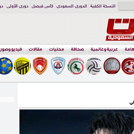
النسخة الكفية
الدوري السعودي
كأس فيصل
دوري الأولى
دو
دوري الناشئين
راسلنا
اعلن معنا
هامة
عربية وعالمية
صحافة
محليات
مقالات
فيديو وصور
لي