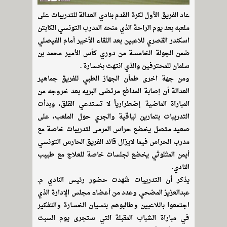
عاد الفريق الأول لكرة القدم بنادي العدالة للتدريبات على
ملعبه بعد يوم الراحة الذي منحه المدرب التونسي الكابتن
اسكندر القصري للاعبين بعد اللقاء الأخير أمام الفيصلي
ضمن الجولة الخامسة من دوري كأس الأمير محمد بن
سلمان للمحترفين والذي انتهت بخسارة .
ومن جهة اخرى طمأن الجهاز الطبي للفريق جماهير
العدالة أن إصابة المدافع مرتضى البريه بعد خروجه من
المباراة الماضية إضطرارياً لا تستدعي القلق، وبدأت
التدريبات بتمارين لياقية والجري حول الملعب، على
صعيد متصل يخضع حراس المرمى لتدريبات خاصة مع
مدرب الحراس فيما لايزال قائد الفريق الحارس التونسي
أيمن المثلوثي يخضع لجلسات خاصة للعلاج مع طيبب
النادي.
يذكر أن التدرييات شهدت حضور رئيس النادي م.
عبدالعزيز المضحي وعدد من أعضاء مجلس الإدارة الذي
اجتمعوا باللاعبين وطالبوهم بنسيان الخسارة والتفكير
في مباراة الشباب المقبلة التي ستجرى يوم السبت