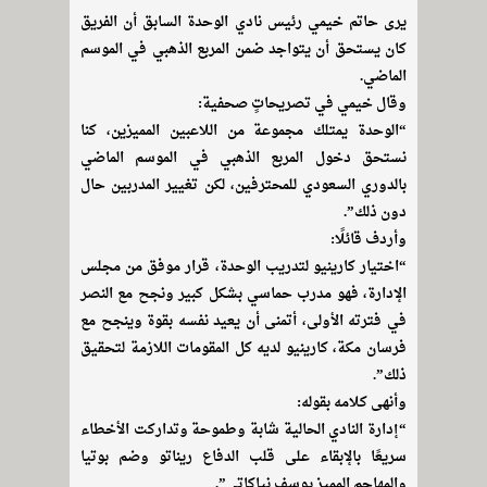
يرى حاتم خيمي رئيس نادي الوحدة السابق أن الفريق
كان يستحق أن يتواجد ضمن المربع الذهبي في الموسم
الماضي.
وقال خيمي في تصريحاتٍ صحفية:
“الوحدة يمتلك مجموعة من اللاعبين المميزين، كنا
نستحق دخول المربع الذهبي في الموسم الماضي
بالدوري السعودي للمحترفين، لكن تغيير المدربين حال
دون ذلك”.
وأردف قائلًا:
“اختيار كارينيو لتدريب الوحدة، قرار موفق من مجلس
الإدارة، فهو مدرب حماسي بشكل كبير ونجح مع النصر
في فترته الأولى، أتمنى أن يعيد نفسه بقوة وينجح مع
فرسان مكة، كارينيو لديه كل المقومات اللازمة لتحقيق
ذلك”.
وأنهى كلامه بقوله:
“إدارة النادي الحالية شابة وطموحة وتداركت الأخطاء
سريعًا بالإبقاء على قلب الدفاع ريناتو وضم بوتيا
والمهاجم المميز يوسف نياكاتي”.