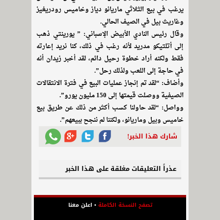
يرغب في بيع الثلاثي ماريانو دياز وخاميس رودريغيز
وغاريث بيل في الصيف الحالي.
وقال رئيس النادي الأبيض الإسباني: ” يورينتي ذهب
إلى أتلتيكو مدريد لأنه رغب في ذلك، كنا نريد إعارته
فقط ولكنه أراد خطوة رحيل دائم، لقد أخبر زيدان أنه
في حاجة إلى اللعب ولذلك رحل”.
وأضاف: “لقد تم إنجاز عمليات البيع في فترة الانتقالات
الصيفية ووصلت قيمتها إلى 150 مليون يورو”.
وواصل: “لقد حاولنا كسب أكثر من ذلك عن طريق بيع
خاميس وبيل وماريانو، ولكننا لم ننجح ببيعهم”.
شارك هذا الخبر!
عذراً التعليقات مغلقة على هذا الخبر
تصفح النسخة الكاملة
•
اعلن معنا