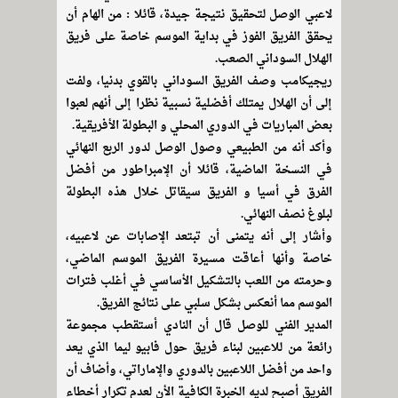
لاعبي الوصل لتحقيق نتيجة جيدة، قائلا : من الهام أن
يحقق الفريق الفوز في بداية الموسم خاصة على فريق
الهلال السوداني الصعب
.
ريجيكامب وصف الفريق السوداني بالقوي بدنيا، ولفت
إلى أن الهلال يمتلك أفضلية نسبية نظرا إلى أنهم لعبوا
بعض المباريات في الدوري المحلي و البطولة الأفريقية
.
وأكد أنه من الطبيعي وصول الوصل لدور الربع النهائي
في النسخة الماضية، قائلا أن الإمبراطور من أفضل
الفرق في أسيا و الفريق سيقاتل خلال هذه البطولة
لبلوغ نصف النهائي
.
وأشار إلى أنه يتمنى أن تبتعد الإصابات عن لاعبيه،
خاصة وأنها أعاقت مسيرة الفريق الموسم الماضي،
وحرمته من اللعب بالتشكيل الأساسي في أغلب فترات
الموسم مما أنعكس بشكل سلبي على نتائج الفريق
.
المدير الفني للوصل قال أن النادي أستقطب مجموعة
رائعة من للاعبين لبناء فريق حول فابيو ليما الذي يعد
واحد من أفضل اللاعبين بالدوري والإماراتي، وأضاف أن
الفريق أصبح لديه الخبرة الكافية الأن لعدم تكرار أخطاء