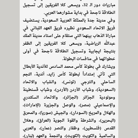
مباريات دور الـ 32، ويسعى كلا الفريقين إلى تسجيل
انطلاقة ناجحة في بداية مشوارهما العربي.
وفي مدينة جدة بالمملكة العربية السعودية، يستضيف
فريق الاتحاد السعودي نظيره فريق العهد اللبناني في
مباراة الذهاب بينهما التي ستقام على استاد مدينة الملك
عبدالله الرياضية، ويسعى كلا الفريقين إلى الظفر
بنتيجة ايجابية وتسجيل انطلاقة ناجحة في أولى
خطواتهما في منافسات البطولة.
ويشارك في بطولة كأس محمد السادس للأندية الأبطال
التي تأتي إمتداداً لبطولة كأس زايد، أندية، النجم
الساحلي والترجي (تونس)، والشباب والاتحاد
(السعودية)، وشباب الأردن (الأردن)، وشباب قسنطينة
ومولودية الجزائر (الجزائر)، والاتحاد السكندري
والإسماعيلي (مصر)، والوصل والجزيرة (الإمارات)،
والهلال والمريخ (السودان)، والجيش (سوريا)، والمحرق
(البحرين)، والشرطة والقوة الجوية (العراق)، وهلال
القدس (فلسطين)، وظفار والنصر (عمان)، والعربي
والسالمية والكويت (الكويت)، والنجمة والعهد (لبنان)،