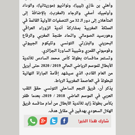
وأهلي بن غازي (ليبيا)، ونواذيبو (موريتانيا)، والوداد
وأولمبيك أسفي والرجاء (المغرب)، بالإضافة إلى
المتأهلان إلى دور الـ 32 من التصفيات الأولية القائمة في
المملكة المغربية بمشاركة أندية الزوراء العراقي
وهورسيد الصومالي واتحاد طنجة المغربي والرفاع
البحريني والبنزرتي التونسي وتليكوم الجيبوتي
وفومبوني القمري وشبيبة الساورة الجزائري.
وتستمر منافسات بطولة كأس محمد السادس للأندية
الأبطال للموسم الرياضي الحالي 2019 / 2020 حتى أبريل
من العام القادم، الذي سيشهد إقامة المباراة النهائية
للبطولة في العاصمة المغربية الرباط.
يذكر أن، فريق النجم الساحلي التونسي حقق اللقب
العربي في الموسم الماضي 2018 / 2019، بعدما ظفر
بكأس بطولة زايد للأندية الأبطال من أمام منافسه فريق
الهلال السعودي بهدفين في مقابل هدف.
شارك هذا الخبر!