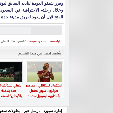
وقرر شيفو العودة لناديه السابق ليو
الفتح قبل أن يعود لفريق مدينة جد
الرئيسية
-
عربية وآسيوية
- “شيفو” قائد الأهلي 
شاهد ايضاً في هذا القسم
استقبال استثنائي.. جماهير
الأهلي يستأنف ت
طرابزون سبور تحتفل
جدة بلافتة “
بأسطورة ليفربول محمد
بالأبطال” استعدا
صلاح في “بابارا بارك”
الجديد
إدارة سبورت
ارسل خبر
بطولات سعود