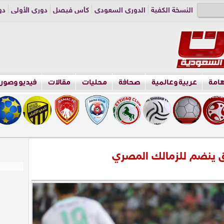
النسخة الكفية
الدوري السعودي
كأس فيصل
دوري الأولى
دو
دوري الناشئين
راسلنا
اعلن معنا
هامة
عربية وعالمية
صحافة
محليات
مقالات
فيديو وصور
ق ينضم للزمالك المصري