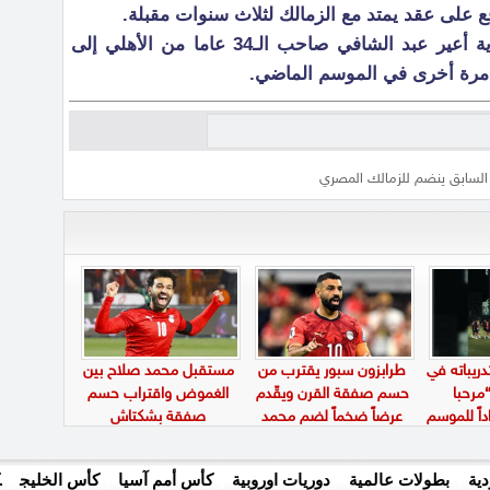
قع على عقد يمتد مع الزمالك لثلاث سنوات مقبلة.
وخلال رحلته الاحترافية في السعودية أعير عبد الشافي صاحب الـ34 عاما من الأهلي إلى
ة مرة أخرى في الموسم الماضي.
السابق ينضم للزمالك المصري
دريباته في
طرابزون سبور يقترب من
مستقبل محمد صلاح بين
مرحبا
حسم صفقة القرن ويقّدم
الغموض واقتراب حسم
داً للموسم
عرضاً ضخماً لضم محمد
صفقة بشكتاش
صلاح
ية
بطولات عالمية
دوريات اوروبية
كأس أمم آسيا
كأس الخليج
ك