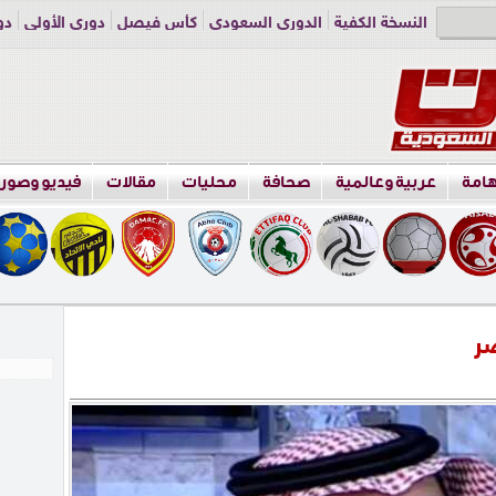
النسخة الكفية
الدوري السعودي
كأس فيصل
دوري الأولى
دو
دوري الناشئين
راسلنا
اعلن معنا
هامة
عربية وعالمية
صحافة
محليات
مقالات
فيديو وصور
صر