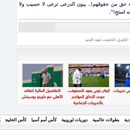
حابة حق من حقوقهم!.. يبون الدرعى ترعى لا حسيب ولا
 استحِ!”.
 الزايدي: انكشفت نفوذ النصر
في تدريبات
آيفان توني يعود للصفوف..
التفاصيل المالية لتعاقد
موعد التحاق المهاجم
الأهلي مع مارينو بوسيتش
بالتدريبات الجماعية
ية
بطولات عالمية
دوريات اوروبية
كأس أمم آسيا
كأس الخليج
ك