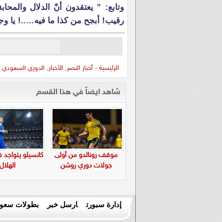
وتابع: ” يعتقدون أنّ الدلال والم
رقيب! أبجح من كذا ما فيه…..! يا وجه
الرئيسية
-
أخبار النصر
,
الأخبار
,
الدوري السعودي
-
شاهد ايضاً في هذا القسم
موقف رونالدو من أولى
كانسيلو يتواجد 
جولات دوري روشن
الهلال
إدارة سبورت
ارسل خبر
بطولات سعود