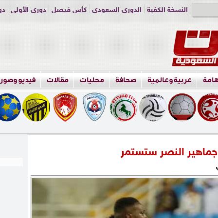
النسخة الكفية
الدوري السعودي
كأس فيصل
دوري الأولى
دو
دوري الناشئين
راسلنا
اعلن معنا
هامة
عربية وعالمية
صحافة
محليات
مقالات
فيديو وصور
وجماهير النصر ستستمر