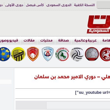
النسخة الكفية
الدوري السعودي
كأس فيصل
دوري الأولى
دو
دوري الناشئين
راسلنا
اعلن معنا
هامة
عربية وعالمية
صحافة
محليات
مقالات
فيديو وصور
هلي – دوري الامير محمد بن سلمان