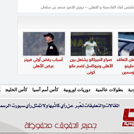
لخص لقاء القادسية و الاهلي – دوري الامير محمد بن سلمان
علن التعاقد
صراع الميركاتو يشتعل بين
أسباب رفض أولي فيرنر
ارينو
الأهلي ونيوكاسل لضم مانو
عرض الأهلي
وسمين
كوني
ية
بطولات عالمية
دوريات اوروبية
كأس أمم آسيا
كأس الخليج
ك