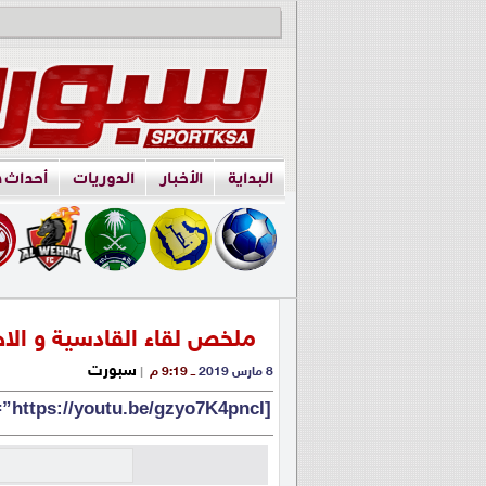
البداية
الأخبار
الدوريات
أحداث 
ملخص لقاء القادسية و الا
سبورت
8 مارس 2019
ــ 9:19 م
|
[su_youtube url=”https://youtu.be/gzyo7K4pncI”]