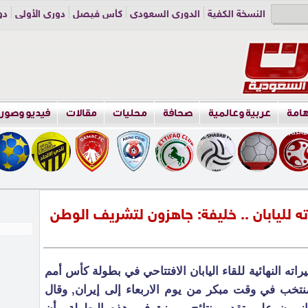
النسخة الكفية
الدوري السعودي
كأس فيصل
دوري الأولى
دو
دوري الناشئين
راسلنا
اعلن معنا
هامة
عربية وعالمية
صحافة
محليات
مقالات
فيديو وصور
ه لليابان .. خليفة: جاهزون لتشريف الوطن
اته النهائية للقاء اليابان الافتتاحي في بطولة كأس أمم
تخب في وقت مبكر من يوم الاربعاء إلى إيران, وقال