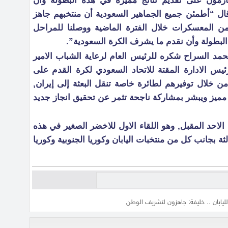
ازمون على تقديم نتائج مميزة في هذه البطولة وأن
قال “أطمئن جميع الجماهير السعودية أن منتخبهم جاهز
من المعسكرات خلال الفترة الماضية ووصلنا للمراحل
 البطولة وأن نقدم ما يشرف الكرة السعودية”.
محمد السراح شكره للرئيس العام لرعاية الشباب الامير
س الادارة المقتة للاتحاد السعودي لكرة القدم على
من خلال توفيرهم لطائرة خاصة تنقل البعثة إلى إيران,
 مميز ويبشر بمشاركة ناجحة تثمر عن تحقيق انجاز جديد
 الاحد المقبل, وهو اللقاء الاول للاخضر الصغير في هذه
لثة بجانب كل من منتخبات اليابان وكوريا الجنوبية وكوريا
لليابان .. خليفة: جاهزون لتشريف الوطن