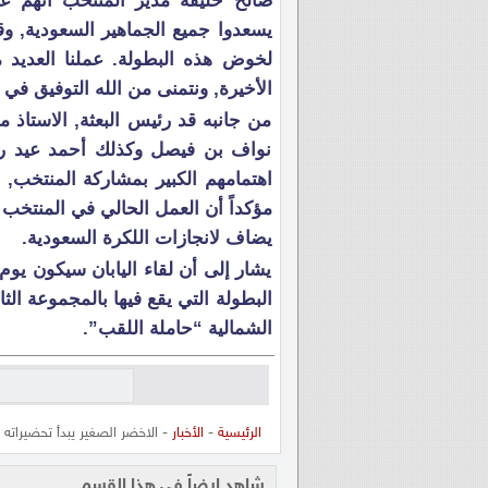
صالح خليفة مدير المنتخب أنهم ع
يسعدوا جميع الجماهير السعودية, و
لخوض هذه البطولة. عملنا العديد 
الأخيرة, ونتمنى من الله التوفيق في
من جانبه قد رئيس البعثة, الاستاذ 
نواف بن فيصل وكذلك أحمد عيد رئي
اهتمامهم الكبير بمشاركة المنتخب, 
مؤكداً أن العمل الحالي في المنتخب
يضاف لانجازات اللكرة السعودية.
يشار إلى أن لقاء اليابان سيكون يوم
البطولة التي يقع فيها بالمجموعة الثا
الشمالية “حاملة اللقب”.
الرئيسية
-
الأخبار
- الاخضر الصغير يبدأ تحضيراته 
شاهد ايضاً في هذا القسم