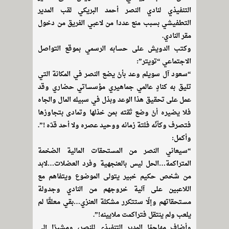
التنفيذي لنادي النصر أحمد البريكي لقب المدير
التطفيشي بسبب منع عددا من لاعبي الفريق من دخول
مقر النادي.
وكتب الدويش على حسابه الرسمي بموقع التواصل
الاجتماعي “تويتر”:
“سعود آل سويلم وعد بأنْ يضع النصر في المكانة التي
تليق به كنادٍ عالمي جماهيري مؤسساتي حضاري وقد
عمل على تحقيق هذا الوعد وبذل في سبيله المال والجاه
فلا يضيره أنْ وضع ثقته بمن خذلها وتمادى بتجاوزها
فتصرف وكأنّه فلتة زمانه ووحيد عصره ولا أحد قدّه !”.
وأكمل:
“سيعاني النصر من المستحقات المالية الضخمة
المتراكمة…الحل ليس بالعنجهية وفرد العضلات…لابد
من شخص حكيم خبير يتولى الموضوع ويتفاهم مع
اللاعبين على آلية خروجهم من النادي وجدولة
مستحقاتهم وإلّا ستتكرر مشكلة العنزي…بقي معلقًا لم
يلعب ولم ينتقل فتراكمت ملايينه!”.
وأضاف مهاجمًا المدير التنفيذي للنصر، ومشيرًا إلى