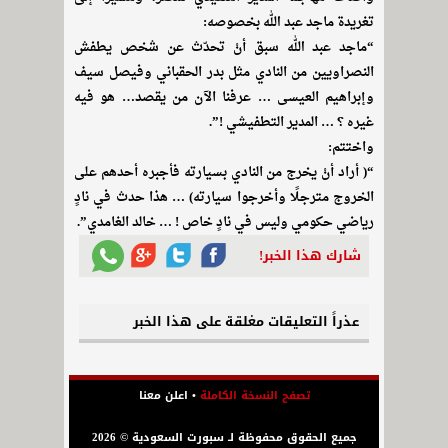
تغريدة ماجد عبد الله بخصوصه:
“ماجد عبد الله سبق أنْ تحدّث عن شخص يطفش
النصراويين من النادي مثل بدر الحقباني وفيصل سيف
وإبراهيم العيسى … عرفنا الآن من يقصد… هو فيه
غيره ؟ … المدير التطفيشي !”.
واختتم:
“( أراد أنْ يخرج من النادي بسيارته فأجبره أحدهم على
الخروج مترجلًا وأخرجوا سيارته) … هذا حدث في نادٍ
رياضي حكومي وليس في نادٍ خاص ! … خالد الغامدي”.
شارك هذا الخبر!
عذراً التعليقات مغلقة على هذا الخبر
تصفح النسخة الكاملة
•
اعلن معنا
جميع الحقوق محفوظة لـ سبورت السعودية © 2026