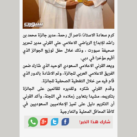
كرم سعادة الاستاذ/ ناصر آل رحمة، مدير جائزة محمد بن
راشد للإبداع الرياضي الاعلامي علي القرني مدير تحرير
صحيفة سبورت ، وذلك خلال حفل توزيع الجوائز الذي
أقيم مؤخرا في دبي.
ويعد القرني الاعلامي السعودي الوحيد الذي شارك ضمن
الفريق الاعلامي العربي للجائزة، وتم الاشادة بالدور الذي
قام فيه من خلال التغطية الصحفية للجائزة.
وقدم القرني شكره وتقديره للقائمين على الجائزة
بتكريمه، مشيدا بتعاون زملاءه في اللجنة، وأكد القرني
أن التكريم دليل على تميز الإعلاميين السعوديين في
كافة المحافل المحلية والخارجية
شارك هذا الخبر!