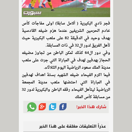
فجر نادي البكيرية ( ألامل سابقا) اولى مفاجآت كأس
خادم الحرمين الشريفين عندما هزم ضيفه القادسية
بهدف وحيد في الدقيقة 82 على ملعب البكيرية حيث
تأهل الفريق لدور ال32 في ذات المسابقة.
وفي دور ال64 كذلك تمكن الباطن من تجاوز مضيفه
الحجاز بهدفين لهدف في المباراة التي جرت على ملعب
مدينة الملك سعود الرياضية اليوم الثلاثاء.
فيما اكرم الفيحاء ضيفه الشهيد بستة اهداف لهدفين
في المباراة التي احتضنها ملعب مدينة المجمعة
الرياضية ليتأهل الفيحاء رفقه الباطن والبكيرية لدور 32
من مسابقة كأس الملك
شارك هذا الخبر!
عذراً التعليقات مغلقة على هذا الخبر