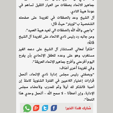
جماهير الاتحاد بصفقات من العيار الثقيل تساهم في
عودة هيبة النادي.
آل الشيخ وعد بالصفقات في تغريدة على صفحته
الشخصية ب”تويتر” حيثُ قال:
“واجبي والله الله بالصفقات الي تعيد هيبة العميد”.
ومن جانبه رد رئيس نادي الاتحاد على تغريدة آل الشيخ
قائلًا:
“شكراً لمعالي المستشار آل الشيخ على دعمه الغير
مستغرب وهو على وعده للطفل الإتحادي بأن يفرح
اليوم أفرحني وأفرح جماهير الإتحاد العريقة”.
وفي تغريدة اُخرى أضاف:
“وبصفتي رئيس مجلس إدارة نادي الإتحاد، أتحمل
قرارات إختيار اللاعبين في الفترة الشتوية كاملة إن
أصبنا فالشكر لله أولاً وثم للمدرب ولأعضاء مجلس
الإدارة، وإن أخطأنا – لا سمح الله – أتحمل وحدي هذا
الخطأ”.
شارك هذا الخبر!