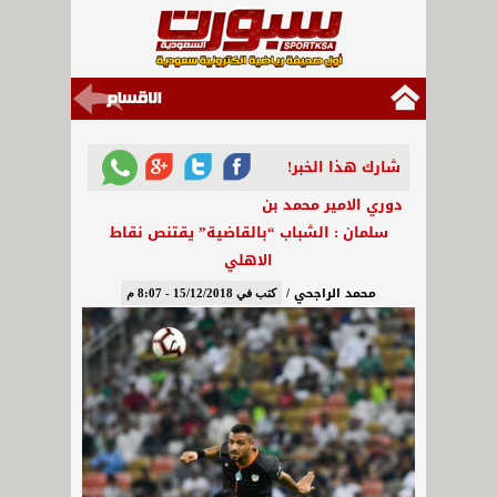
شارك هذا الخبر!
دوري الامير محمد بن
سلمان : الشباب “بالقاضية” يقتنص نقاط
الاهلي
محمد الراجحي /
كتب في 15/12/2018 - 8:07 م