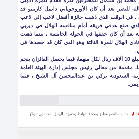
ي كأس الأمير محمد بن سلمان للمحترفين لكرة القدم للمرة الأولى
الثة للنصر بعد أن كان الأوروجوياني دانييل كارينيو قد
سة ، في الوقت الذي ذهبت جائزة أفضل لاعب إلى لاعب
الذي صنع هدفي فريقه أمام منافسه الهلال في ديربي
ية بعد أن كان حققها في الجولة الخامسة ، بينما ذهبت
ادي الهلال للمرة الثالثة وهو الذي كان قد حصدها في
.
ويُمنح الفائزون بجائزة الجولة على مبلغ 10 آلاف ريال لكل منهما، فيما يحصل الفائزان بنجم
لكل منهما، مقدمة من معالي رئيس مجلس إدارة الهيئة العامة
عربية السعودية تركي بن عبدالمحسن آل الشيخ ، فيما
يمي.
أخبار
- مدرب النصر هيلدر ونجمه امرابط وجمهور الهلال يحصدون جوائز