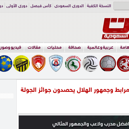
النسخة الكفية
الدوري السعودي
كأس فيصل
دوري الأولى
دو
دوري الناشئين
راسلنا
اعلن معنا
هامة
عربية وعالمية
صحافة
محليات
مقالات
فيديو وصور
رابط وجمهور الهلال يحصدون جوائز الجولة