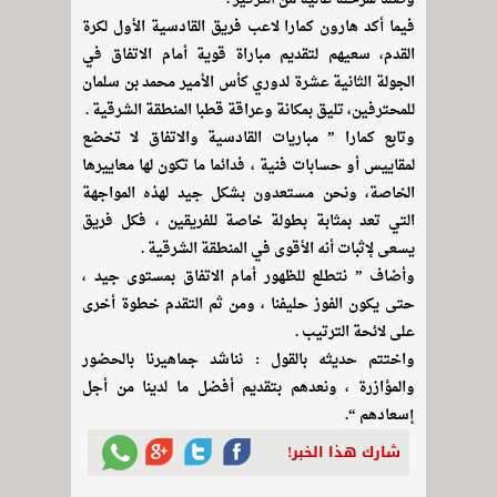
فيما أكد هارون كمارا لاعب فريق القادسية الأول لكرة
القدم، سعيهم لتقديم مباراة قوية أمام الاتفاق في
الجولة الثانية عشرة لدوري كأس الأمير محمد بن سلمان
للمحترفين، تليق بمكانة وعراقة قطبا المنطقة الشرقية .
وتابع كمارا ” مباريات القادسية والاتفاق لا تخضع
لمقاييس أو حسابات فنية ، فدائما ما تكون لها معاييرها
الخاصة، ونحن مستعدون بشكل جيد لهذه المواجهة
التي تعد بمثابة بطولة خاصة للفريقين ، فكل فريق
يسعى لإثبات أنه الأقوى في المنطقة الشرقية .
وأضاف ” نتطلع للظهور أمام الاتفاق بمستوى جيد ،
حتى يكون الفوز حليفنا ، ومن ثم التقدم خطوة أخرى
على لائحة الترتيب .
واختتم حديثه بالقول : نناشد جماهيرنا بالحضور
والمؤازرة ، ونعدهم بتقديم أفضل ما لدينا من أجل
إسعادهم “.
شارك هذا الخبر!