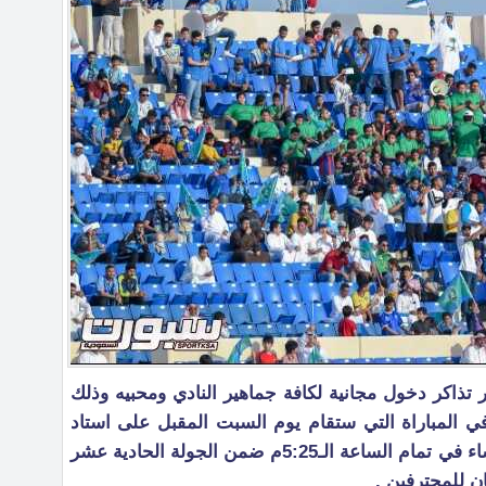
 تذاكر دخول مجانية لكافة جماهير النادي ومحبيه وذلك
في المباراة التي ستقام يوم السبت المقبل على استاد
مدينة الأمير عبدالله بن جلوي بالأحساء في تمام الساعة الـ5:25م ضمن الجولة الحادية عشر
 للمحترفين .