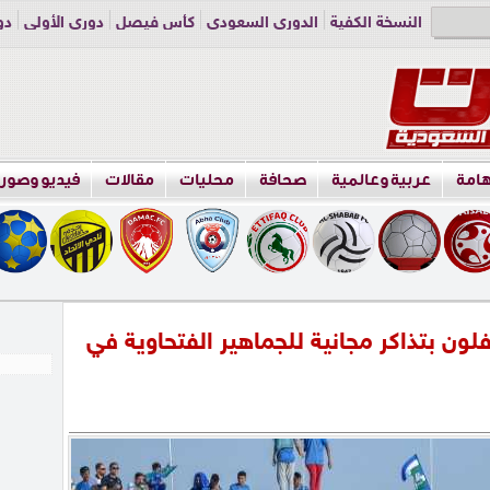
النسخة الكفية
الدوري السعودي
كأس فيصل
دوري الأولى
دو
دوري الناشئين
راسلنا
اعلن معنا
هامة
عربية وعالمية
صحافة
محليات
مقالات
فيديو وصور
ن بتذاكر مجانية للجماهير الفتحاوية في