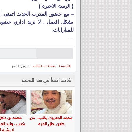
( الرمية الاخيرة )
– مع حضور المدرب الجديد اتمنى ايض
بشكل افضل ، لا نريد اداري حضور و
للمبارايات
…
الرئيسية
-
مقالات الكتاب
- طريق النصر
شاهد ايضاً في هذا القسم
محمد الدغريري يكتب.. من
محمد بن داخل
طعن بطل القارة
يكتب.. وليد ال
لا يشبه أح