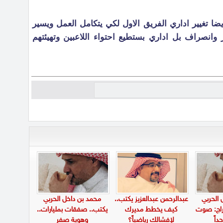
ا تغيير اداري الفريق الاول لكي يتكامل العمل ويسير
انصراف بل اداري بستطيع احتواء اللاعبين وتهيئتهم
 الحربي
عبدالرحمن عبدالعزيز يكتب..
محمد بن داخل الحربي
فراج: صوت
كيف يخطط مديرك
يكتب.. صفقات بمليارات..
داً
لإفشالك رياضياً؟
وهوية صفر