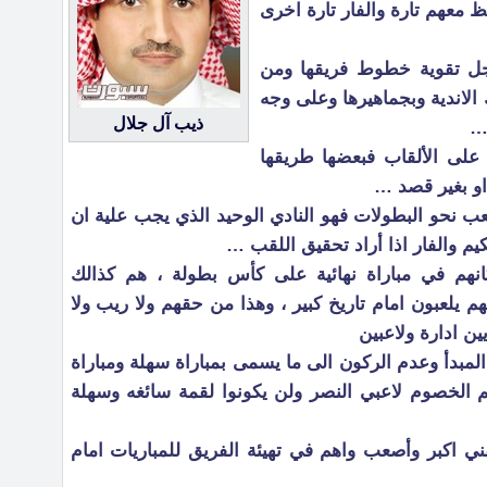
 معهم تارة والفار تارة اخرى
اجل تقوية خطوط فريقها ومن
الاندية وبجماهيرها وعلى وجه
ذيب آل جلال
 …
 على الألقاب فبعضها طريقها
و بغير قصد …
 نحو البطولات فهو النادي الوحيد الذي يجب علية ان
يم والفار اذا أراد تحقيق اللقب …
انهم في مباراة نهائية على كأس بطولة ، هم كذالك
م يلعبون امام تاريخ كبير ، وهذا من حقهم ولا ريب ولا
ن ادارة ولاعبين
لمبدأ وعدم الركون الى ما يسمى بمباراة سهلة ومباراة
 الخصوم لاعبي النصر ولن يكونوا لقمة سائغه وسهلة
فني اكبر وأصعب واهم في تهيئة الفريق للمباريات امام