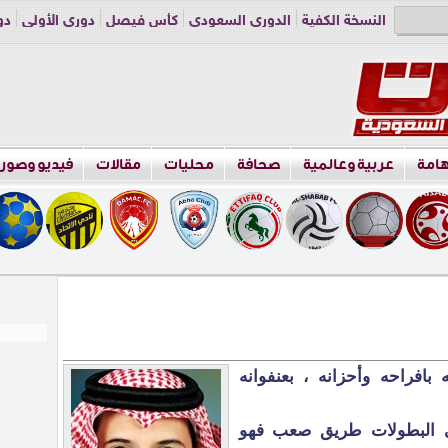
النسخة الكفية
الدوري السعودي
كأس فيصل
دوري الأولى
دو
دوري الناشئين
راسلنا
اعلن معنا
هامة
عربية وعالمية
صحافة
محليات
مقالات
فيديو وصور
بافراحه وأحزانه ، بعنفوانه
ى البطولات طريق صعب فهو