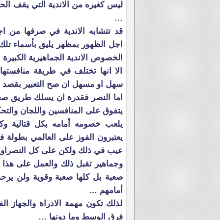
ليس كغيره من الاندية التي يقف الحظ
…
قد تتشابه الاندية في صرفها من 
اجل الظهور بمظهر يليق بأسماء تلك 
الخصوص الاندية الجماهيرية الكبيرة
الا انها تختلف في طريقة منافستها
سهل او مسهل ان صح التعبير بقصد ا
اما النصر فقدرة ان يسلك طريق صعب
يتفوق على المنافسين واللجان والتحك
يلعب خصومه أمامه بكل قتالية وك
يعتبرون الفوز على العالمي بطولة فه
عيب في ذلك ولكن على كل النصراويي
وجماهير تقبل ذلك والعمل على هذا ا
صعبة بل كلها صعبة وقوية ولن يرحم
أمامهم …
لذلك تكون مهمة الادراة والجهاز ال
فرق الوسط وما دونها …