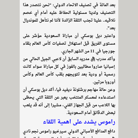
بعد المائة في تصنيف الاتحاد الدولي: “نحن نتصدر هذا
التصنيف ولدينا مسئولية الحفاظ عليه أمام أي خصم
نلاقيه.. علينا تجنب الثقة الزائدة لأننا لم نتأهل للمونديال
بعد”.
واعتبر ديل بوسكي أن مباراة السعودية مؤشر على
مستوى الفريق قبل استهلال تصفيات كأس العالم بلقاء
جورجيا في 11 من الشهر الجاري.
وأكد مدرب ريال مدريد السابق أن لاعبي الجيل الحالي من
إسبانيا صاروا مطالبين بالفوز في كل مباراة سواء كانت
رسمية أو ودية بعد تتويجهم بلقب كأس العالم وكأس
أوروبا مرتين.
وعن حالة مهاجم برشلونة ديفيد فيا، أكد ديل بوسكي أن
استدعاءه لمعسكر المنتخب يعبر عن الثقة التي يحظى
بها اللاعب من قبل الجهاز الفني، مشيرا إلى أنه قد يلعب
لبعض الدقائق أمام السعودية.
راموس يشدد على اهمية اللقاء
دافع المدافع الأسباني الدولي سيرخيو راموس نجم نادي