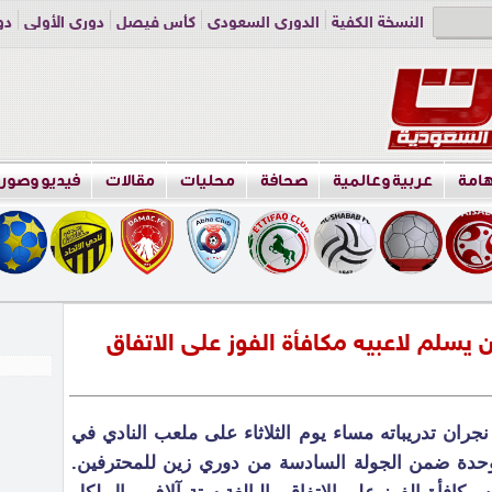
النسخة الكفية
الدوري السعودي
كأس فيصل
دوري الأولى
دو
دوري الناشئين
راسلنا
اعلن معنا
هامة
عربية وعالمية
صحافة
محليات
مقالات
فيديو وصور
ن يسلم لاعبيه مكافأة الفوز على الاتفاق
نجران تدريباته مساء يوم الثلاثاء على ملعب النادي في
لوحدة ضمن الجولة السادسة من دوري زين للمحترفين.