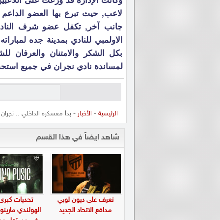
وكانت الإدارة قد وزعت على اللاعبين
لاعب, حيث تبرع بها العضو الداعم
جانب آخر, تكفل عضو شرف النادي
الاولمبي للنادي بمدينة جده لمباراته
بكل الشكر والامتنان والعرفان ل
لمساندة نادي نجران في جميع استحقا
الرئيسية
-
الأخبار
- بدأ معسكره الداخلي .. نجران 
شاهد ايضاً في هذا القسم
تعرف على ديون لوبي
تحديات كبرى
مدافع الاتحاد الجديد
الهولندي مارين