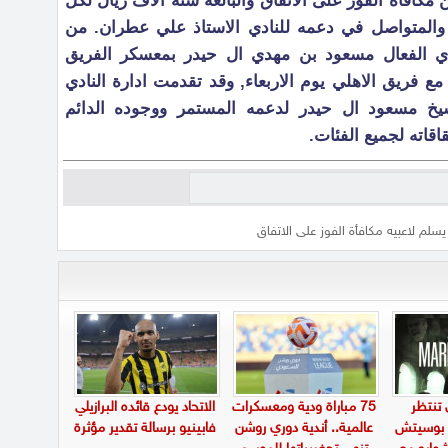
 مكافأة الفوز على الاتفاق والبالغة ستة آلاف ريال لكل
 والمتواصل في دعمه للنادي الاستاذ علي عطران. من
 الفعال مسعود بن مهدي ال حيدر بمعسكر الفريق
 مع فريق الاهلي يوم الاربعاء, وقد تقدمت ادارة النادي
لشيخ مسعود ال حيدر لدعمه المستمر ووجوده الدائم
قاته لجميع الفئات.
يسلم لاعبيه مكافأة الفوز على الاتفاق
 تنتظر
75 مباراة ودية ومعسكرات
الاتحاد يودع قائده البرازيلي
و بوسيتش
عالمية.. أندية دوري روشن
فابينيو برسالة تقدير مؤثرة