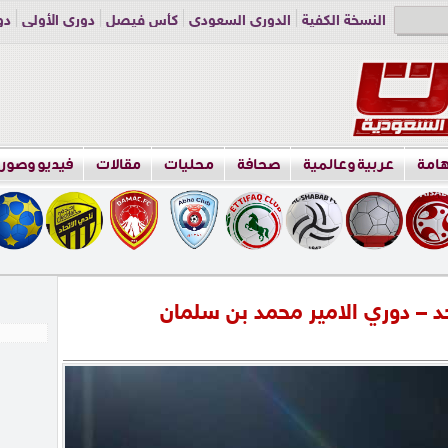
النسخة الكفية
الدوري السعودي
كأس فيصل
دوري الأولى
دو
دوري الناشئين
راسلنا
اعلن معنا
هامة
عربية وعالمية
صحافة
محليات
مقالات
فيديو وصور
د – دوري الامير محمد بن سلمان