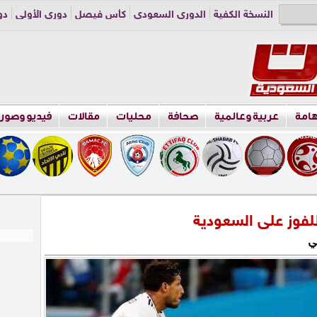
النسخة الكفية
الدوري السعودي
كأس فيصل
دوري الأولى
دو
دوري الناشئين
راسلنا
اعلن معنا
هامة
عربية وعالمية
صحافة
محليات
مقالات
فيديو وصور
فوز على السعودية
ي