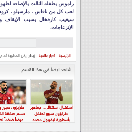
راموس بطفله الثالث بالإضافة لظهوره 
سيغيب كارفخال بسبب الإيقاف 
الإنزعاجات.
الرئيسية
-
أخبار عالمية
- زيدان يقرر المداورة أما
شاهد ايضاً في هذا القسم
استقبال استثنائي.. جماهير
طرابزون سبور 
طرابزون سبور تحتفل
حسم صفقة القر
بأسطورة ليفربول محمد
عرضاً ضخماً ل
صلاح في “بابارا بارك”
صلاح