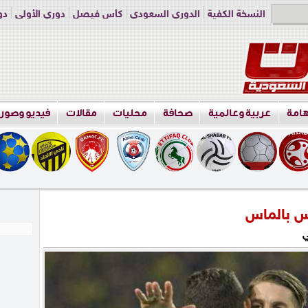
النسخة الكفية
الدوري السعودي
كأس فيصل
دوري الأولى
دو
دوري الناشئين
راسلنا
اعلن معنا
هامة
عربية وعالمية
صحافة
محليات
مقالات
فيديو وصور
اس بالماس
ي