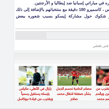
في مباراتي إسبانيا ضد إيطاليا و الأرجنتين.
لعب كل من نافاس ، مارسيلو ، كروس ، كاسميرو 180 دقيقة مع منتخباتهم بالإضافة إلى ذلك
و شكوك حول مشاركة إيسكو بسبب شعوره ببعض
م لاس بالماس
يقترب من
مصادر اتحادية تحسم الجدل
زلزال في الأهلي: ماتياس
ن ويقّدم
بشأن صفقة انتقال محمد
يايسله يستقيل رسمياً
ضم محمد
صلاح
ويقترب من قيادة نيوكاسل
يونايتد الإنجليزي