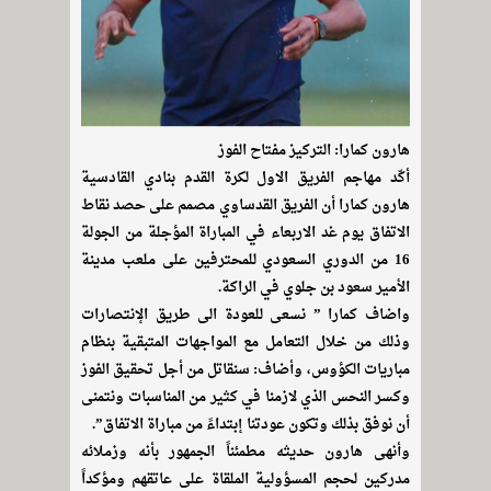
هارون كمارا: التركيز مفتاح الفوز
أكّد مهاجم الفريق الاول لكرة القدم بنادي القادسية
هارون كمارا أن الفريق القدساوي مصمم على حصد نقاط
الاتفاق يوم غد الاربعاء في المباراة المؤجلة من الجولة
16 من الدوري السعودي للمحترفين على ملعب مدينة
الأمير سعود بن جلوي في الراكة.
واضاف كمارا ” نسعى للعودة الى طريق الإنتصارات
وذلك من خلال التعامل مع المواجهات المتبقية بنظام
مباريات الكؤوس، وأضاف: سنقاتل من أجل تحقيق الفوز
وكسر النحس الذي لازمنا في كثير من المناسبات ونتمنى
أن نوفق بذلك وتكون عودتنا إبتداءً من مباراة الاتفاق”.
وأنهى هارون حديثه مطمئناً الجمهور بأنه وزملائه
مدركين لحجم المسؤولية الملقاة على عاتقهم ومؤكداً