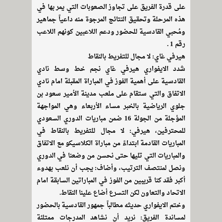
على قدرة الفريق على تجاوز الصعوبات التي يمر بها في
هذه المرحلة وتحقيق النتائج المرجوة منه داعياً جماهير
ومُحبي القادسية للحضور ودعم اللاعبين كونهم اللاعب
رقم 1 .
هيرفي غاي: لا مجال للتفريط بالنقاط
شدد الايفواري هيرفي غاي نجم خط وسط نادي
القادسية على أهمية الفوز في المباراة المقبلة امام نادي
الاتفاق والتي ستقام على ملعب مدينة الأمير سعود بن
جلوي الرياضية بالخبر مساء الأربعاء وهي المواجهة
المؤجلة من الجولة 16 ضمن مباريات الدوري السعودي
للمحترفين، هيرفي: لا مجال للتفريط بالنقاط في
المباريات القادمة ابتداءً من مباراة الكلاسيكو مع الاتفاق
والمباريات التي تليها حتى نحسن من وضعنا في الدوري
ونصل لمنتصف الترتيب، وأضاف: يجب أن نلعب بهدوء
أكبر فقد كنا قريبين من الفوز في المباراتين السابقة امام
الاتحاد والتعاون لكن التسرع أضاع علينا النقاط.
وختم الايفواري حديثه مطالباً جمهور القادسية بالحضور
لمساندة الفريق: نريد أن نشاهد المدرجات ممتلئة