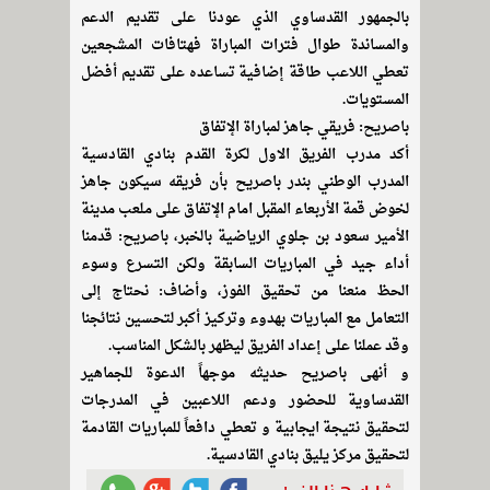
بالجمهور القدساوي الذي عودنا على تقديم الدعم
والمساندة طوال فترات المباراة فهتافات المشجعين
تعطي اللاعب طاقة إضافية تساعده على تقديم أفضل
المستويات.
باصريح: فريقي جاهز لمباراة الإتفاق
أكد مدرب الفريق الاول لكرة القدم بنادي القادسية
المدرب الوطني بندر باصريح بأن فريقه سيكون جاهز
لخوض قمة الأربعاء المقبل امام الإتفاق على ملعب مدينة
الأمير سعود بن جلوي الرياضية بالخبر، باصريح: قدمنا
أداء جيد في المباريات السابقة ولكن التسرع وسوء
الحظ منعنا من تحقيق الفوز، وأضاف: نحتاج إلى
التعامل مع المباريات بهدوء وتركيز أكبر لتحسين نتائجنا
وقد عملنا على إعداد الفريق ليظهر بالشكل المناسب.
و أنهى باصريح حديثه موجهاً الدعوة للجماهير
القدساوية للحضور ودعم اللاعبين في المدرجات
لتحقيق نتيجة ايجابية و تعطي دافعاً للمباريات القادمة
لتحقيق مركز يليق بنادي القادسية.