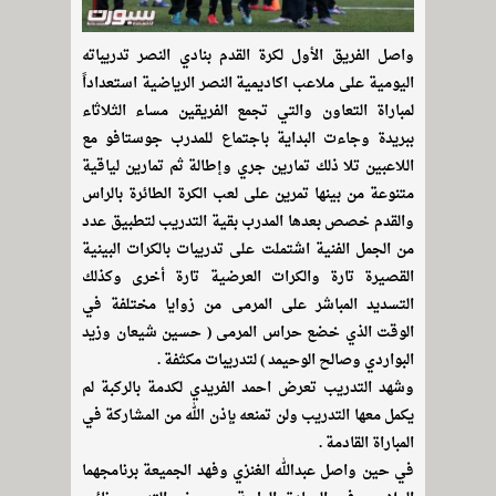
واصل الفريق الأول لكرة القدم بنادي النصر تدريباته
اليومية على ملاعب اكاديمية النصر الرياضية استعداداً
لمباراة التعاون والتي تجمع الفريقين مساء الثلاثاء
ببريدة وجاءت البداية باجتماع للمدرب جوستافو مع
اللاعبين تلا ذلك تمارين جري وإطالة ثم تمارين لياقية
متنوعة من بينها تمرين على لعب الكرة الطائرة بالراس
والقدم خصص بعدها المدرب بقية التدريب لتطبيق عدد
من الجمل الفنية اشتملت على تدريبات بالكرات البينية
القصيرة تارة والكرات العرضية تارة أخرى وكذلك
التسديد المباشر على المرمى من زوايا مختلفة في
الوقت الذي خضع حراس المرمى ( حسين شيعان وزيد
البواردي وصالح الوحيمد ) لتدريبات مكثفة .
وشهد التدريب تعرض احمد الفريدي لكدمة بالركبة لم
يكمل معها التدريب ولن تمنعه بإذن الله من المشاركة في
المباراة القادمة .
في حين واصل عبدالله الغنزي وفهد الجميعة برنامجهما