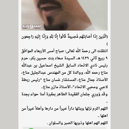
(الَّذِينَ إِذَا أَصَابَتْهُم مُّصِيبَةٌ قَالُواْ إِنَّا لِلّهِ وَإِنَّـا إِلَيْهِ رَاجِعون
)
انتقلت الى رحمة الله تعالى: صباح أمس الأربعاء الموافق
٩ ربيع ثاني ١٤٣٩ هـ، السيدة سعاد بنت حسين بكر، حرم
رئيس نادي الاتحاد السابق الشيخ اسماعيل بن عبدالله
مناع رحمه الله، ووالدة كل من المهندس عبدالجليل مناع،
الأستاذ جمال مناع، المستشار غسان مناع “رئيس ربطة
لاعبي ومحبي الاتحاد”، الأستاذ مازن مناع..
وقد وُورِي جثمان الفقيدة الطاهر بمقبرة أمنا حواء بجدة
..
اللهم اكرم نزلها وبدّلها داراً خيراً من دارها وأهلاً خيراً من
اهلها ..
اللهم الهم اهلها وذويها الصبر والسلوان .