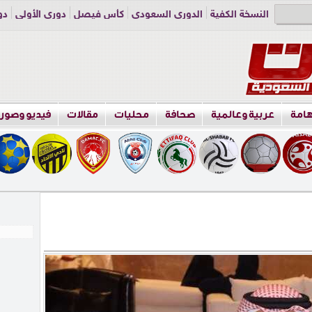
النسخة الكفية
الدوري السعودي
كأس فيصل
دوري الأولى
دو
دوري الناشئين
راسلنا
اعلن معنا
هامة
عربية وعالمية
صحافة
محليات
مقالات
فيديو وصور