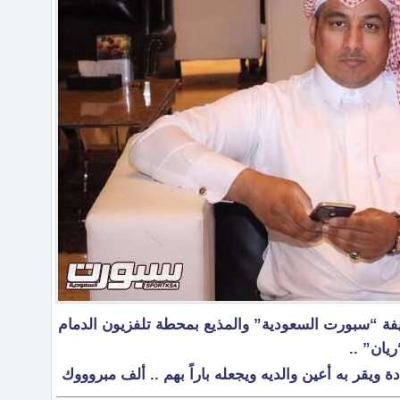
يفة “سبورت السعودية” والمذيع بمحطة تلفزيون الدمام
يان” ..
ة ويقر به أعين والديه ويجعله باراً بهم .. ألف مبروووك