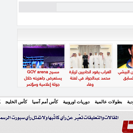
ن البيشي
الغراب يقود اتحاديين لزيارة
مسرح GOY arena
لسابق
محمد عبدالجواد في لفتة
يستعرض جاهزيته خلال
وفاء
جولة إعلامية ومؤتمر
صحفي بالدمام
ية
بطولات عالمية
دوريات اوروبية
كأس أمم آسيا
كأس الخليج
ك