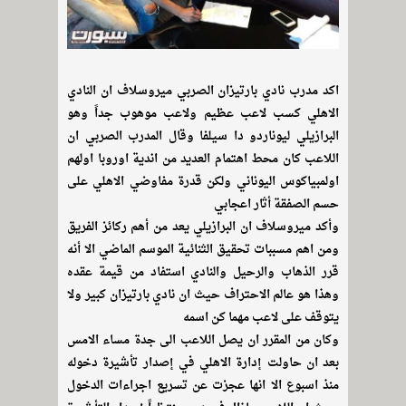
اكد مدرب نادي بارتيزان الصربي ميروسلاف ان النادي
الاهلي كسب لاعب عظيم ولاعب موهوب جداً وهو
البرازيلي ليوناردو دا سيلفا وقال المدرب الصربي ان
اللاعب كان محط اهتمام العديد من اندية اوروبا اولهم
اولمبياكوس اليوناني ولكن قدرة مفاوضي الاهلي على
حسم الصفقة أثار اعجابي
وأكد ميروسلاف ان البرازيلي يعد من أهم ركائز الفريق
ومن اهم مسببات تحقيق الثنائية الموسم الماضي الا أنه
قرر الذهاب والرحيل والنادي استفاد من قيمة عقده
وهذا هو عالم الاحتراف حيث ان نادي بارتيزان كبير ولا
يتوقف على لاعب مهما كن اسمه
وكان من المقرر ان يصل اللاعب الى جدة مساء الامس
بعد ان حاولت إدارة الاهلي في إصدار تأشيرة دخوله
منذ اسبوع الا انها عجزت عن تسريع اجراءات الدخول