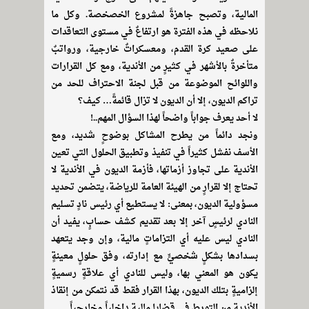
المالية، وتصبح جاهزةً لمشروع الخصخصة. وكل ما
نلاحظه في هذه الفترة هو ارتفاعٌ في مستوى التعاقدات
على صعيد كرة القدم، ومعسكراتٌ خارجية، ورواتبٌ
متأخرةٌ بالأشهر في كثيرٍ من الأندية، ومع كل القرارات
واللوائح الموضوعة من قبل لجنة الاحتراف للحد من
تراكم الديون، إلا أن الديون لا تزال قائمةً… كيف؟
لا أحد يعرف جواباً واضحاً لهذا السؤال المهم..!
ونجد دائماً من يطرح المشاكل بوضوحٍ شديد، ومع
الأسف نفشل كثيراً في تنفيذ وتطبيق الحلول التي تعين
الأندية على تجاوز أزماتها، فأزمة الديون في الأندية لا
تحتاج إلا لقرارٍ من الهيئة العامة للرياضة، يتضمن تحديد
مسؤولية الديون، بمعنى: لا يستطيع أي رئيس نادٍ تسليم
النادي لرئيسٍ آخر إلا بعد تقديم كشف حسابٍ، يفيد أن
النادي ليس عليه أي التزاماتٍ مالية، وإن وجد يتعهد
بسدادها بشكلٍ شخصيٍّ مع إدارته، وفق حلولٍ معينةٍ
يكون هو المعني بها، وليس للنادي أي علاقةٍ رسميةٍ
إلزاميةٍ بتلك الديون، بهذا القرار فقط قد نتمكن من إنقاذ
الأندية من التورط في قضايا ماليةٍ داخلياً وخارجياً.