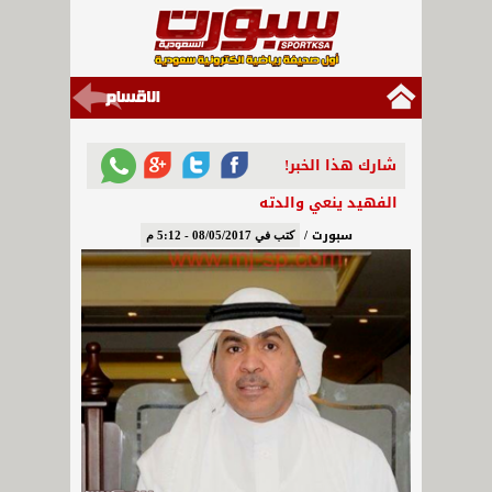
شارك هذا الخبر!
الفهيد ينعي والدته
سبورت /
كتب في 08/05/2017 - 5:12 م