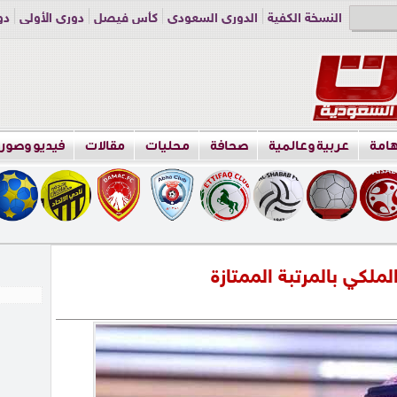
النسخة الكفية
الدوري السعودي
كأس فيصل
دوري الأولى
دو
دوري الناشئين
راسلنا
اعلن معنا
هامة
عربية وعالمية
صحافة
محليات
مقالات
فيديو وصور
لملكي بالمرتبة الممتازة