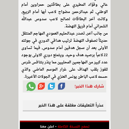
عالي وفؤاد المطيري على بطاقتين حمراوين أمام
الوطني, ثم عبدالرحمن مضواح لاعب أبها أمام الربيع,
وكانت آخر البطاقات لصالح لاعب سدوس عبدالله
الشمراني أمام فريق النهضة.
من جانب آخر, تصدر عبدالحليم العمودي المهاجم المنتقل
حديثاً لصفوف النهضة ترتيب هدافي الدوري في جولته
الأولى بعد أن سجل هدفين أمام سدوس, فيما تساوى
22 لاعباً برصيد هدف وحيد. ويتمتع دوري الاولى بوجود
عدد كبير من المهاجمين المحليين مما ينذر بتنافس شرس
للفوز بلقب الهداف على غرار الموسم الماضي والذي
حسمه لاعب الباطن يونس العنزي في الجولات الأخيرة.
شارك هذا الخبر!
عذراً التعليقات مغلقة على هذا الخبر
تصفح النسخة الكاملة
•
اعلن معنا