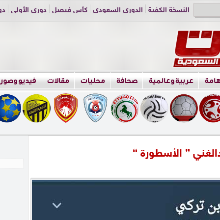
النسخة الكفية
الدوري السعودي
كأس فيصل
دوري الأولى
دو
دوري الناشئين
راسلنا
اعلن معنا
هامة
عربية وعالمية
صحافة
محليات
مقالات
فيديو وصور
لغني ” الأسطورة “